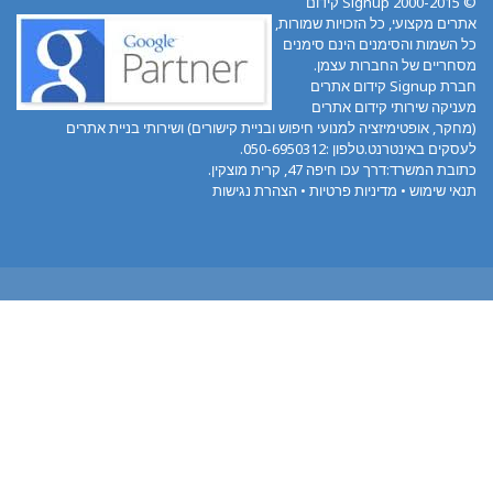
© 2000-2015 Signup קידום
רים מקצועי, כל הזכויות שמורות,
 השמות והסימנים הינם סימנים
חריים של החברות עצמן.
חברת Signup קידום אתרים
ניקה שירותי קידום אתרים
חקר, אופטימיזציה למנועי חיפוש ובניית קישורים) ושירותי בניית אתרים
סקים באינטרנט.טלפון :050-6950312.
ובת המשרד:דרך עכו חיפה 47, קרית מוצקין.
אי שימוש
•
מדיניות פרטיות
•
הצהרת נגישות