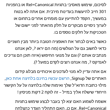
לסיכום, שימוש מאסיבי בתגיות Rel=Canonical או בהפניות
301 חייב להיעשות בעדינות מירבית. אם אתה לא בטוח
מעשיך, הקפד להתייעץ עם מומחים אחרים בתחום או
ערוך ניסויים מבוקרים על חלק מהאתר לפני יישום של
טכניקות על חלקים נוספים בו.
אשר באים לבחור את האופציה הטובה ביותר מבין השניים
דאי לחשוב גם על הגולשים (מה הם יראו ?, לאן אנחנו
נתבים אותם ?) וגם על מנועי החיפוש (איזה תוכן הם צריכים
אנדקס ?, מה אנחנו רוצים לקדם בפועל ?).
ם אתה עדיין לא מנוי לעדכונים איכותיים מבלוג קידום
תרים של Signup,
הרשם עכשיו בחינם בלחיצה אחת כאן
,
ילוי כתובת הדוא"ל שלך ואימות שלה בלחיצה על על הקישור
יחודי שישלח אליך במייל – זה לוקח 2 דקות מניסיון !
שמח לשמוע האם יצא לך בעבר לבצע שימוש בתגיות
Rel=Canonical, אם כן, האם התהליך הוגדר כהצלחה