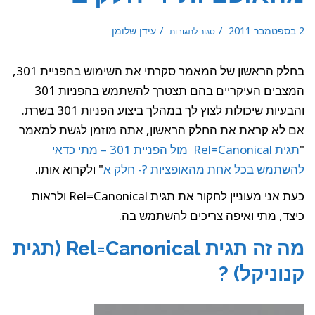
על
2
עידן שלומן
סגור לתגובות
תגית
Rel=Canonical
מול
הפניית
301
–
בחלק הראשון של המאמר סקרתי את השימוש בהפניית 301,
מתי
כדאי
להשתמש
המצבים העיקריים בהם תצטרך להשתמש בהפניות 301
בכל
אחת
והבעיות שיכולות לצוץ לך במהלך ביצוע הפניות 301 בשרת.
מהאופציות
?
-
ם לא קראת את החלק הראשון, אתה מוזמן לגשת למאמר
חלק
ב
תגית Rel=Canonical מול הפניית 301 – מתי כדאי
השתמש בכל אחת מהאופציות ?- חלק א
" ולקרוא אותו.
כעת אני מעוניין לחקור את תגית Rel=Canonical ולראות
יצד, מתי ואיפה צריכים להשתמש בה.
מה זה תגית Rel=Canonical (תגית
נוניקל) ?