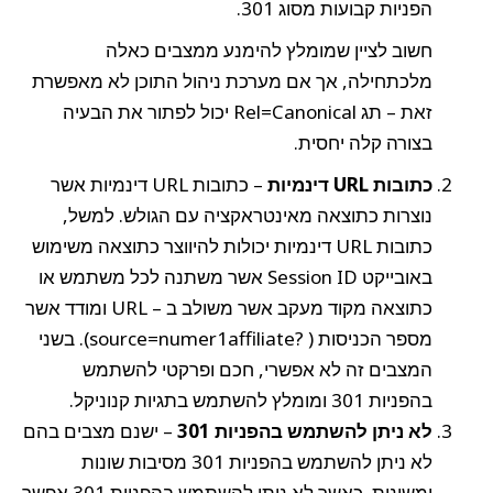
הפניות קבועות מסוג 301.
חשוב לציין שמומלץ להימנע ממצבים כאלה
מלכתחילה, אך אם מערכת ניהול התוכן לא מאפשרת
זאת – תג Rel=Canonical יכול לפתור את הבעיה
בצורה קלה יחסית.
כתובות URL דינמיות
– כתובות URL דינמיות אשר
נוצרות כתוצאה מאינטראקציה עם הגולש. למשל,
כתובות URL דינמיות יכולות להיווצר כתוצאה משימוש
באובייקט Session ID אשר משתנה לכל משתמש או
כתוצאה מקוד מעקב אשר משולב ב – URL ומודד אשר
מספר הכניסות ( ?source=numer1affiliate). בשני
המצבים זה לא אפשרי, חכם ופרקטי להשתמש
בהפניות 301 ומומלץ להשתמש בתגיות קנוניקל.
לא ניתן להשתמש בהפניות 301
– ישנם מצבים בהם
לא ניתן להשתמש בהפניות 301 מסיבות שונות
ומשונות. כאשר לא ניתן להשתמש בהפניות 301 אפשר