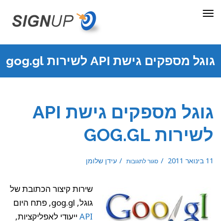
תפריט
גוגל מספקים גישת API לשירות gog.gl
גוגל מספקים גישת API
לשירות GOG.GL
על
11 בינואר 2011
עידן שלומן
סגור לתגובות
גוגל
מספקים
גישת
API
לשירות
gog.gl
שירות קיצור הכתובת של
גוגל, gog.gl, פתח היום
API
ייעודי לאפליקציות,