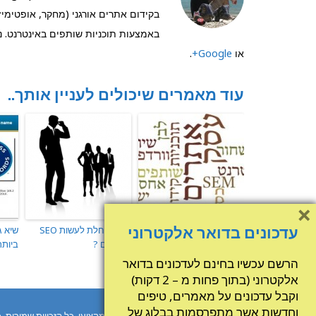
בקידום אתרים אורגני (מחקר, אופטימיזצ
באמצעות תוכניות שותפים באינטרנט. ני
או
Google+
.
עוד מאמרים שיכולים לעניין אותך..
×
מחקר מילות מפתח מתקדם
עדכונים בדואר אלקטרוני
איך התחלת לעשות SEO
שיא ג
לעסק השקוף
לעסקים ?
ביותר ב
הרשם עכשיו בחינם לעדכונים בדואר
אלקטרוני (בתוך פחות מ – 2 דקות)
וקבל עדכונים על מאמרים, טיפים
וחדשות אשר מתפרסמות בבלוג של