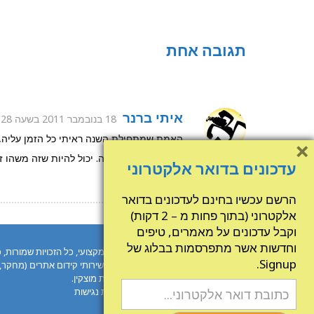
תגובה אחת
איתי ברנר
18 בנובמבר 2011 בשעה 9:28
האמת שמתחילת השנה ראיתי כל הזמן עליה, 
×
גם במחיר פר מודעה. יכול להיות שזה משהו ז
עדכונים בדואר אלקטרוני
בעוד חודש.
הרשם עכשיו בחינם לעדכונים בדואר
אלקטרוני (בתוך פחות מ – 2 דקות)
וקבל עדכונים על מאמרים, טיפים
וחדשות אשר מתפרסמות בבלוג של
© 2000-2015 Signup קידום אתרים מקצועי, כל הזכויות שמורות, כל השמות והסימנים הינם סימנים מסחריים של החברות עצמן.
Signup.
חברת Signup קידום אתרים מעניקה שירותי קידום אתרים (מחקר, אופטימיזציה למנועי חיפוש ובניית קישורים) ושירותי בניית אתרים לעסקים באינטרנט.טלפון :050-6950312.
כתובת המשרד:דרך עכו חיפה 47, קרית מוצקין.
תנאי שימוש
•
מדיניות פרטיות
•
הצהרת נגישות