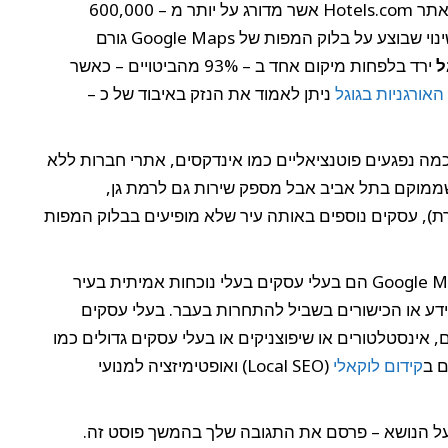
במחקר של חברת seoClarity מציגים כדוגמא את אתר Hotels.com אשר מדורג על יותר מ – 600,000
ביטויים הקשורים לתיירות בעמוד הראשון בגוגל. השינוי שבוצע על בלוק המפות של Google Maps גורם
ל
ירד בלפחות מיקום אחד ב – 93% מהביטויים – כאשר
אורגניות בגוגל
ניתן לאמוד את הנזק באיבוד של כ –
 כמה נפגעים פוטנציאליים כמו אינדקסים, אתרי חברות ללא
ממוקם בתל אביב אבל מספק שירות גם לרמת גן,
רת), עסקים נוספים באותה עיר שלא מופיעים בבלוק המפות
המרוויחים הגדולים מהשינוי בבלוק המפות של Google Maps הם בעלי עסקים בעלי נוכחות אמיתית בעיר
ע או הכישורים בשביל להתחרות בעבר. בעלי עסקים
, אינסטלטורים או שיפוצניקים או בעלי עסקים גדולים כמו
ם ב
קידום לוקאלי
(Local SEO) ואופטימיזציה למנועי
ל הנושא – פרסם את התגובה שלך בהמשך פוסט זה.