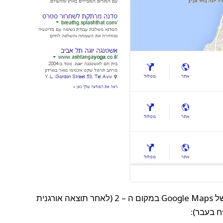
הנה דוגמא לביטוי בו ניתן לראות את בלוק המפות של Google Maps במקום ה – 2 (לאחר תוצאה אורגנית