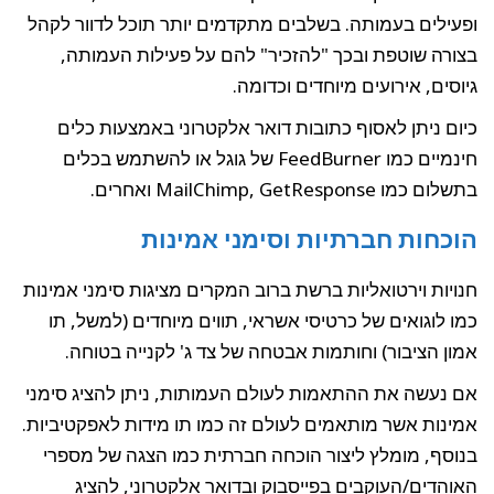
ופעילים בעמותה. בשלבים מתקדמים יותר תוכל לדוור לקהל
בצורה שוטפת ובכך "להזכיר" להם על פעילות העמותה,
גיוסים, אירועים מיוחדים וכדומה.
כיום ניתן לאסוף כתובות דואר אלקטרוני באמצעות כלים
חינמיים כמו FeedBurner של גוגל או להשתמש בכלים
בתשלום כמו MailChimp, GetResponse ואחרים.
הוכחות חברתיות וסימני אמינות
חנויות וירטואליות ברשת ברוב המקרים מציגות סימני אמינות
כמו לוגואים של כרטיסי אשראי, תווים מיוחדים (למשל, תו
אמון הציבור) וחותמות אבטחה של צד ג' לקנייה בטוחה.
אם נעשה את ההתאמות לעולם העמותות, ניתן להציג סימני
אמינות אשר מותאמים לעולם זה כמו תו מידות לאפקטיביות.
בנוסף, מומלץ ליצור הוכחה חברתית כמו הצגה של מספרי
האוהדים/העוקבים בפייסבוק ובדואר אלקטרוני, להציג