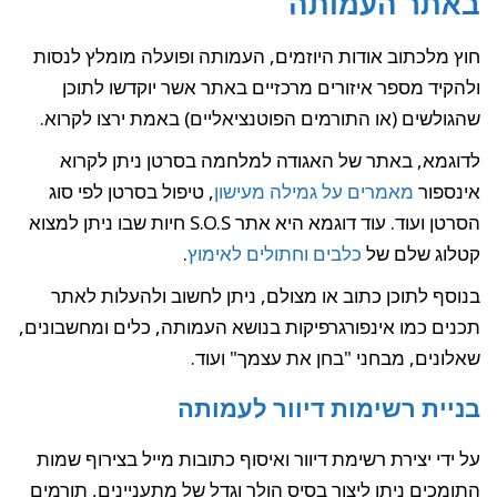
באתר העמותה
חוץ מלכתוב אודות היוזמים, העמותה ופועלה מומלץ לנסות
ולהקיד מספר איזורים מרכזיים באתר אשר יוקדשו לתוכן
שהגולשים (או התורמים הפוטנציאליים) באמת ירצו לקרוא.
לדוגמא, באתר של האגודה למלחמה בסרטן ניתן לקרוא
אינספור
מאמרים על גמילה מעישון
, טיפול בסרטן לפי סוג
הסרטן ועוד. עוד דוגמא היא אתר S.O.S חיות שבו ניתן למצוא
קטלוג שלם של
כלבים וחתולים לאימוץ
.
בנוסף לתוכן כתוב או מצולם, ניתן לחשוב ולהעלות לאתר
תכנים כמו אינפורגרפיקות בנושא העמותה, כלים ומחשבונים,
שאלונים, מבחני "בחן את עצמך" ועוד.
בניית רשימות דיוור לעמותה
על ידי יצירת רשימת דיוור ואיסוף כתובות מייל בצירוף שמות
התומכים ניתן ליצור בסיס הולך וגדל של מתעניינים, תורמים