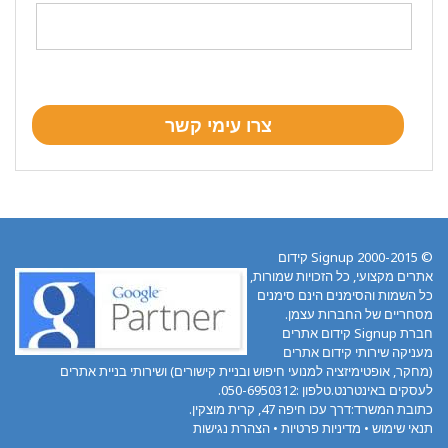
© 2000-2015 Signup קידום
אתרים מקצועי, כל הזכויות שמורות,
כל השמות והסימנים הינם סימנים
מסחריים של החברות עצמן.
חברת Signup קידום אתרים
מעניקה שירותי קידום אתרים
(מחקר, אופטימיזציה למנועי חיפוש ובניית קישורים) ושירותי בניית אתרים
לעסקים באינטרנט.טלפון :050-6950312.
כתובת המשרד:דרך עכו חיפה 47, קרית מוצקין.
תנאי שימוש
•
מדיניות פרטיות
•
הצהרת נגישות