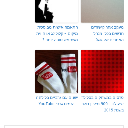
מעקב אחר קישורים
התאמה אישית מבוססת
חדשים בכלי מנהל
מיקום – קלוקינג או חווית
האתרים של גוגל
משתמש טובה יותר ?
פרסום במשחקים בסלולר
ישנים עם גרביים בלילה ?
יגיע לכ – 900 מיליון דולר
– הזמינו גרבי YouTube
בשנת 2015