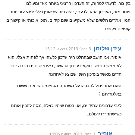
בקיצור, לדעתי לפחות, זה העדכון הרציני ביותר מאז ומעולם
ויותר מזה, העדכון הבא, לדעתי, יהיה כזה שבאופן כללי יפגע עוד יותר –
המון אתרים חלשים שלא משקיעים שום קידום, תוכן איכותי או קישורים
קופצים ויקפצו
עידן שלומן
3 ביולי 2013 בשעה 13:12
אופיר, אני חושב שבהחלט היה עדכון כלשהו אך לפחות אצלי, הוא
לא ממש הורגש. דווקא בעדכון הראשון, ראיתי שינויים הרבה יותר
חדים מאשר בעדכון השני שבוצע לאחרונה.
האם אתה יכול להצביע על משתנים מסויימים שראית ששונו
באלגוריתם ?
לגבי עדכונים עתידיים, אני בטוח שיהיו כאלה, ננסה להבין אותם
כשישתחררו לעולם..
אופיר
3 ביולי 2013 בשעה 16:06