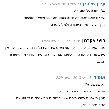
עידן שלומן
23 ביוני 2013 בשעה 12:36
אלי, תודה על התגובה.
אני גם חושב שעבודה נכונה בסופו של דבר משיגה תוצאות,
צריך רק להתמיד בעבודה ולא להרפות.
רועי אקרמן
28 ביוני 2013 בשעה 15:20
ממה שאני בדקתי ורואה הוא פשוט שינה את כל צורת הדירוג … ועוד איך
משמעותי העדכון הזה…פשוט קצת פחות מחמיר ואחזרי מהראשון זה
הכל…
אופיר
3 ביולי 2013 בשעה 8:29
לא משמעותי?
זה אחד העדכונים היותר רציניים,
המון משתנים באלגוריתם שונו, קישורים ממש יכולים לפגוע, גם
התמימים ביותר:)