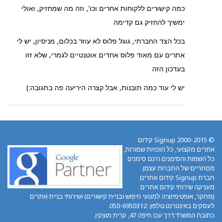
כמה קישורים ללקוחות אחרים וכו', וזה מה שמחזיק, ואולי
ימשיך להחזיק גם קדימה
בכל הצד החברתי, גוגל פלוס לא עוזר בכלום, מניסיון, יש לי
אתרים עם מאוד פלוס אחדים אוטנטיים לגמרי, שלא זזו
בעדכון הזה
יש לי עוד כמה תובנות, אבל קצרה היריעה פה בתגובה:)
© 2000-2015 Signup קידום
אתרים מקצועי, כל הזכויות שמורות,
כל השמות והסימנים הינם סימנים
מסחריים של החברות עצמן.
חברת Signup קידום אתרים
מעניקה שירותי קידום אתרים
(מחקר, אופטימיזציה למנועי חיפוש ובניית קישורים) ושירותי בניית אתרים
לעסקים באינטרנט.טלפון :050-6950312.
כתובת המשרד:דרך עכו חיפה 47, קרית מוצקין.