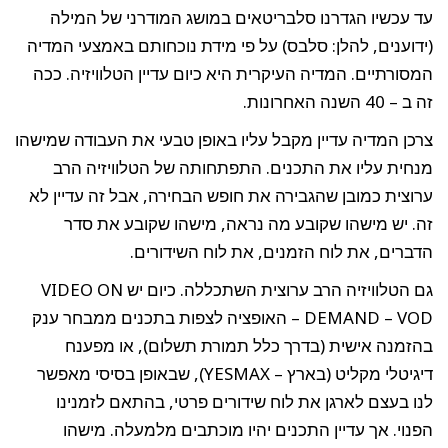
כיצד
תוכל
עד עכשיו הגדרנו סלבריטאים במושג המודרני של המילה
למתג
את
עצמך
(ידוענים, להלן: סלבס) על פי מידת נוכחותם באמצעי המדיה
ברשת
?
המסורתיים. המדיה העיקרית היא כיום עדיין הטלוויזיה. ככה
זה ב – 40 השנה האחרונות.
צרכן המדיה עדיין מקבל עליו באופן טבעי את העבודה שמישהו
מנחית עליו את התכנים. התפתחותה של הטלוויזיה הרב
ערוצית כמובן שהגבירה את חופש הבחירה, אבל זה עדיין לא
זה. יש מישהו שקובע מה נראה, מישהו שקובע את סדר
הדברים, את לוח הזמנים, את לוח השידורים.
גם הטלוויזיה הרב ערוצית השתכללה. כיום יש VIDEO ON
DEMAND – VOD – האופציה לצפות בתכנים ממבחר ענק
בהזמנה אישית (בדרך כלל תמורת תשלום), או מפענח
דיגיטלי מקליט (בארץ – YESMAX), שבאופן בסיסי מאפשר
לנו בעצם לארגן את לוח שידורים פרטי, בהתאם לזמנינו
הפנוי. אך עדיין התכנים יהיו מוכתבים מלמעלה. מישהו