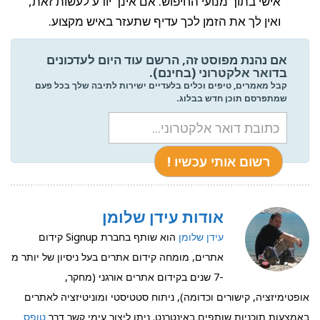
אישי בתוך מנועי החיפוש. אם אינך יודע לעשות זאת,
ואין לך את הזמן לכך עדיף שתעזר באיש מקצוע.
אם נהנת מפוסט זה, הרשם עוד היום לעדכונים
בדואר אלקטרוני (בחינם).
קבל מאמרים, טיפים וכלים בלעדיים ישירות לתיבה שלך בכל פעם
שמתפרסם תוכן חדש בבלוג.
אודות עידן שלומן
עידן שלומן
הוא שותף בחברת Signup קידום
אתרים, מומחה קידום אתרים בעל ניסיון של יותר מ
-7 שנים בקידום אתרים אורגני (מחקר,
אופטימיזציה, קישורים וכדומה), ניתוח סטטיסטי ומוניטיזציה לאתרים
באמצעות תוכניות שותפים באינטרנט. ניתן ליצור עימי קשר דרך
טופס