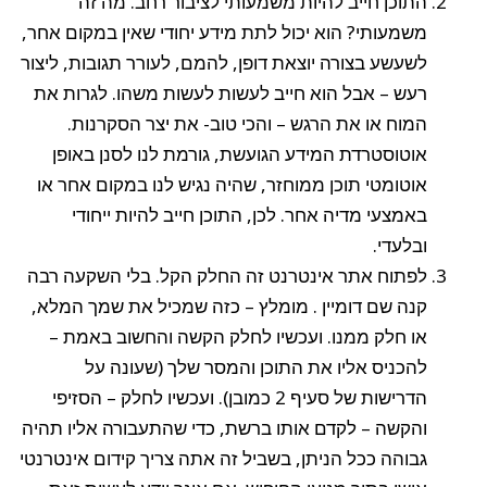
התוכן חייב להיות משמעותי לציבור רחב. מה זה
משמעותי? הוא יכול לתת מידע יחודי שאין במקום אחר,
לשעשע בצורה יוצאת דופן, להמם, לעורר תגובות, ליצור
רעש – אבל הוא חייב לעשות לעשות משהו. לגרות את
המוח או את הרגש – והכי טוב- את יצר הסקרנות.
אוטוסטרדת המידע הגועשת, גורמת לנו לסנן באופן
אוטומטי תוכן ממוחזר, שהיה נגיש לנו במקום אחר או
באמצעי מדיה אחר. לכן, התוכן חייב להיות ייחודי
ובלעדי.
לפתוח אתר אינטרנט זה החלק הקל. בלי השקעה רבה
קנה שם דומיין . מומלץ – כזה שמכיל את שמך המלא,
או חלק ממנו. ועכשיו לחלק הקשה והחשוב באמת –
להכניס אליו את התוכן והמסר שלך (שעונה על
הדרישות של סעיף 2 כמובן). ועכשיו לחלק – הסזיפי
והקשה – לקדם אותו ברשת, כדי שהתעבורה אליו תהיה
גבוהה ככל הניתן, בשביל זה אתה צריך קידום אינטרנטי