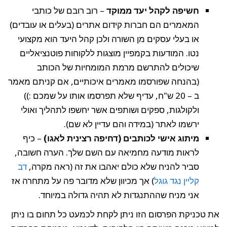
חשיפה לקהל יעד ממוקד
– רוב רובם של כותבי
המאמרים הם חברות קידום אתרים (בעלים או עובדים)
או בעלי עסקים מן השורה ולכן קהל היעד הוא מקצועי
נטו. המודעות בקמפיין מוצגות ללקוחות פוטנציאליים
שיכולים להתרשם מרמת המומחיות של הכותב
(בהנחה שפורסמו מאמרים איכותיים, אם קניתם מאמר
ב – 20 ש"ח, עדיף שלא תפרסמו אותו על שמכם :))
ולקולגות, ספקים ושותפים אשר יחשפו לתהליך ואולי
ירשמו לאתר (במידה והם עדיין לא שם).
מיתוג אישי לכותבים (דחיפה רצינית לאגו)
– כיף
לראות מודעה מחמיאה עם השם שלך. הערה חשובה,
סביר להניח שלא כולם יאהבו את זה (ראה מקרה,
דב
קליין נגד גוגל
) אך מכיוון שלא מדובר פה על מתחרה אז
אני מניח שההתנגדות לא תהיה גדולה במיוחד.
את טכניקת הפרסום הזו ניתן לקחת לכמעט כל תחום בו ניתן