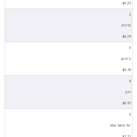
$0.25
2
תיירות
$0.29
3
בית וגן
$0.76
4
רכב
$0.97
5
יופי וכושר גופני
$1.11