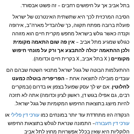
בתל אביב אך על חיפושים רחבים – זה פשוט אבסורד.
הסיבה המרכזית לכך היא שתשתית האינטרנט של ישראל
פועלת ברובה מפתח תקווה, כך שלהבדיל מארה"ב, אירופה
וקנדה כאשר גולש בישראל מחפש מקרית חיים הוא מזוהה
כגולש שמגיע מתל אביב –
אין פה שום התאמה מקומית
ולכן ההתאמה יכולה להתבצע אך ורק על מונחי חיפוש
מקומיים
( X בתל אביב, X בקרית חיים וכדומה).
ההתעלמות הבוטה של גוגל ישראל מתנאי השטח שבהם הם
עובדים מובילה לתוצאה אחת –
הפריפריה בוטלה כמעט
לחלוטין
. אם יש לך עסק שפועל בצפון או בדרום (ובמקרים
רבים, גם אפילו בגוש דן, ראשון לציון וכדומה) אתה לא תזכה
להיות מיוצג בתוצאות החיפוש המקומיות של גוגל ישראל.
הנקודה הזו מתחדדת עוד יותר במונחים כמו
עורכי דין פלילי
או
עורכי דין תעבורה
– התמונה שנראת לגולש בתוצאות החיפוש
הלוקליות היא שאין בכלל אפשרויות מחוץ לתל אביב