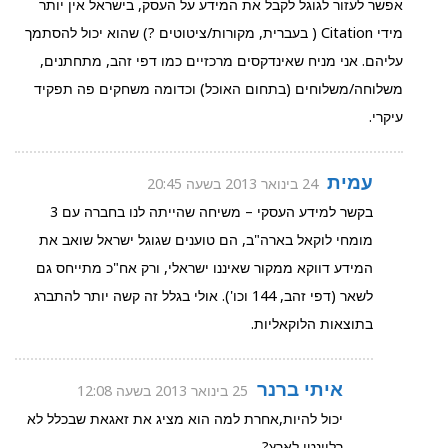
אפשר לעזור לגוגל לקבל את המידע על העסק, בישראל אין יותר
מידי Citation ( בעברית, מקורות/ציטוטים ?) שהוא יכול להסתמך
עליהם. אני מניח שאינדקסים מרכזיים כמו דפי זהב, מתחתנים,
משלוחה/משלוחים (בתחום האוכל) וכדומה משחקים פה תפקיד
עיקרי.
עמית
24 בינואר 2013 בשעה 20:45
בקשר למידע העסקי – משיחה שהייתה לנו בחברה עם 3
מומחי לוקאל בארה"ב, הם טוענים שגוגל ישראל שואב את
המידע דווקא ממקור שאיננו ישראלי, ורק אח"כ מתייחס גם
לשאר (דפי זהב, 144 וכו'). אולי בגלל זה קשה יותר להתברג
בתוצאות הלוקאליות.
איתי ברנר
25 בינואר 2013 בשעה 12:08
יכול להיות,אחרת למה הוא מציג את זאגאת שבכלל לא
רלוונטי לארץ?