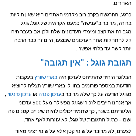
האחרים.
כרגע, ההרגשה בקרב רוב מקדמי האתרים היא שאין חוקיות
ברורה, מדובר ב"ענישה" כמעט אקראית של גוגל. גוגל
מגבירה את קצב ומימדי העדכונים שלה ולכן אם בעבר היה
קל להתחקות אחר העדכונים שבוצעו, היום זה כבר הרבה
יותר קשה עד בלתי אפשרי.
תגובת גוגל : "אין תגובה"
הבלוגר היחיד שהתייחס לעדכון היה
בארי שוורץ
בעקבות
הודעות במספר פורומים בחו"ל. בארי שוורץ הצליח להוציא
מגוגל הודעה על כך שלא מדובר ב
עדכון פנדה
או
עדכון פינגווין
,
אך אנחנו חייבים לזכור שגוגל מפעילה מעל 500 עדכוני
אלגוריתם בשנה, כך שתמיד יכולים להיות שינויים קטנים פה
ושם – כרגיל התגובות של גוגל, לא עוזרות לאף אחד.
לצערנו, לא מדובר על שינוי קטן אלא על שינוי רציני מאוד