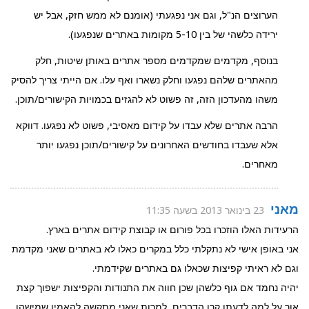
הערוצים הנ"ל, וגם אני נפגעתי (אומנם לא ממש חזק, אבל יש
ירידה כלשהי של בין 5-10 מקומות באתרים שנפגעו).
בנוסף, מקדמים שמקדמים מספר אתרים באותן שיטות, חלק
מהאתרים שלהם נפגעו וחלק נשארו ואף עלו. אם הייתי צריך להסיק
משהו מהעדכון הזה, זה פשוט לא להגזים בכמויות הקישורים/תוכן.
הרבה אתרים שלא עבדו על קידום מאסיבי, פשוט לא נפגעו. דווקא
אלא שעבדו בחודשים האחרונים על קישורים/תוכן נפגעו יותר
מאחרים.
מאני
23 בינואר 2013 בשעה 11:35
הרעידות האלו הוזכרו בכל פורום או קבוצת קידום אתרים בארץ.
אני באופן אישי לא נתקלתי כלל במקרים כאלו לא באתרים שאני מקדמת
וגם לא ראיתי קפיצות שכאלו גם באתרים שקידמתי.
יהיה נחמד אם גוף כלשהן שכן חווה את התנודות והקפיצות ישפוך קצת
אור על למה לדעתו קרו הדברים, למרות שאני מתקשה להאמין שמישהו