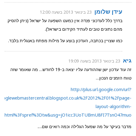
עידן שלומן
23 בינואר 2013 בשעה 12:00
בדרך כלל לעדכוני פנדה אין כמעט השפעה על ישראל (ניתן להסיק
מהם נתונים טובים לעתיד הקידום בישראל).
כמו שצויין בכתבה, העדכון בוצע על מילות מפתח באנגלית בלבד.
גיא
23 בינואר 2013 בשעה 19:09
זה עוד עדכון ישן שההודעה עליו יצאה ב-19 לחודש… מה שאומר שזה
טווח הזמנים הנכון…
http://plus.url.google.com/url?
oglewebmastercentral.blogspot.co.uk%2F2012%2F01%2Fpage-
layout-algorithm-
nt.html%3Fspref%3Dtw&usg=jO1icc3UoTUBmU8FI7TsnO47muo
מדבר בעיקר על מה שמעל הגלילה וכמה רואים שם….