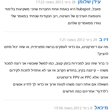
עידן שלומן
28 ביוני 2012 בשעה 17:22
פאבל, hubspot היא באמת אחת החברות שהכי משקיעות בלימוד
והטמעת הערכים של השיטה, רוב הנקודות שנתתי במאמר שלי
נגזרו ממאמרים שלהם.
זיו ב
29 ביוני 2012 בשעה 1:21
מה עם רימרקטינג, גם כדאי לעסקים בנישה ספציפית, או שזה יכול סתם
להציק?
כי ברור שזה טוב למכירות בזמן קצוב, כמו למשל שעכשיו אני רוצה למכור
משהו – קייטנה בקיץ, בחודש הקרוב אז אני לא אתחיל לחכות לקידום
אורגני אלא PPC או PPV וריטרגטינג
השאלה אם אתה רוצה משהו לטווח ארוך אז כדאי לך לתייג אנשים
ו"לרדוף" אחריהם כמה חודשים
מיכאל
8 ביולי 2012 בשעה 15:56