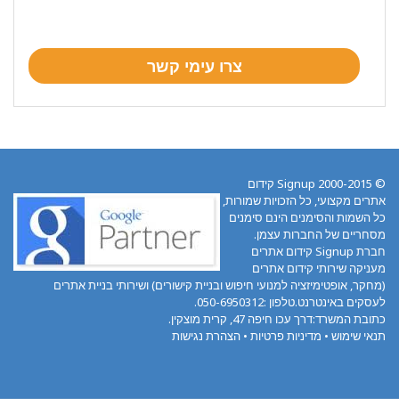
© 2000-2015 Signup קידום
אתרים מקצועי, כל הזכויות שמורות,
כל השמות והסימנים הינם סימנים
מסחריים של החברות עצמן.
חברת Signup קידום אתרים
מעניקה שירותי קידום אתרים
(מחקר, אופטימיזציה למנועי חיפוש ובניית קישורים) ושירותי בניית אתרים
לעסקים באינטרנט.טלפון :050-6950312.
כתובת המשרד:דרך עכו חיפה 47, קרית מוצקין.
תנאי שימוש
•
מדיניות פרטיות
•
הצהרת נגישות