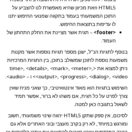
HTML5 וזאת מכיוון שהיא מאפשרת לנו להצביע על
התוכן המשמעותי בעמוד בתקווה שמנועי החיפוש יתנו
לו עדיפות בתוצאות החיפוש.
<footer>
– תגית אשר מציינת את החלק התחתון של
העמוד.
בנוסף לתגיות הנ"ל, ישנן מספר תגיות נוספות אשר מקנות
משמעות נוספת לתוכן שמשולב בתוכן, בין התגיות המרכזיות
ניתן למצוא את <time>, <details>, <mark>, <meter>,
<output>, <progress>, <dialog>, <video> ו – <audio>.
השימוש בתגיות הוא מאוד אינטואיטיבי, כך שאני מניח שאין
צורך לפרט על כל תגית, אם משהו לא ברור, אפשר תמיד
לשאול בתגובה כאן למטה.
לסיכום, אין ספק שתקן HTML5 יהווה שינוי משמעותי, חשוב
ומורגש במיוחד, לא רק בקרב מעצבי ובוני האתרים אלא גם
בקרב המקדמים שיהיו חייבים להתאים את אתרי הלקוחות או