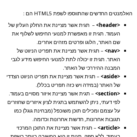
האלמנטים החדשים שהתווספו לשפת HTML5 הם :
<header>
– תגית אשר מציינת את החלק העליון של
העמוד. תגית זו מאפשרת למנועי החיפוש לשלוף את
שם האתר, הלוגו ופרטים מזהים אחרים.
<nav>
– תגית אשר מציינת את תפריט הניווט של
האתר. תגית זו יכולה לתת למנועי החיפוש מידע לגבי
המבנה ההיררכי של האתר.
<aside>
– תגית אשר מציינת את תפריט הניווט הצדדי
של האתר (במידה ויש כזה תפריט בכלל).
<section>
– תגית אשר מציינת איזור מסויים בעמוד.
לפי דעתי, ניתן להשתמש בתגית לציון איזורים שחוזרים
על עצמם ומכילים תוכן משוכפל (מבחינת גוגל) כמו
תגובות אחרונות, חדשות אחרונות וכדומה.
<article>
– תגית אשר מציינת את התוכן המרכזי
בעמוד. ללא ספק, תגית זו היא החשובה ביותר בשפת