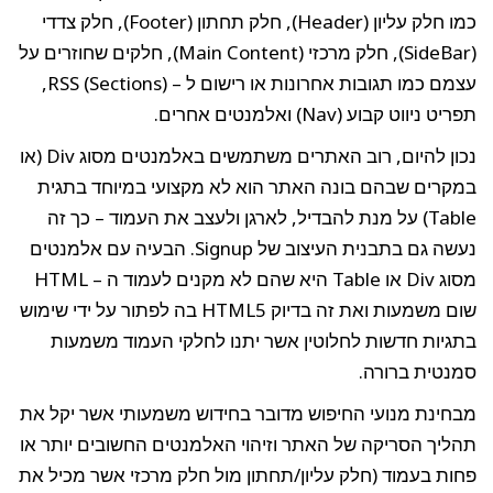
כמו חלק עליון (Header), חלק תחתון (Footer), חלק צדדי
(SideBar), חלק מרכזי (Main Content), חלקים שחוזרים על
עצמם כמו תגובות אחרונות או רישום ל – RSS (Sections),
תפריט ניווט קבוע (Nav) ואלמנטים אחרים.
נכון להיום, רוב האתרים משתמשים באלמנטים מסוג Div (או
במקרים שבהם בונה האתר הוא לא מקצועי במיוחד בתגית
Table) על מנת להבדיל, לארגן ולעצב את העמוד – כך זה
נעשה גם בתבנית העיצוב של Signup. הבעיה עם אלמנטים
מסוג Div או Table היא שהם לא מקנים לעמוד ה – HTML
שום משמעות ואת זה בדיוק HTML5 בה לפתור על ידי שימוש
בתגיות חדשות לחלוטין אשר יתנו לחלקי העמוד משמעות
סמנטית ברורה.
מבחינת מנועי החיפוש מדובר בחידוש משמעותי אשר יקל את
תהליך הסריקה של האתר וזיהוי האלמנטים החשובים יותר או
פחות בעמוד (חלק עליון/תחתון מול חלק מרכזי אשר מכיל את