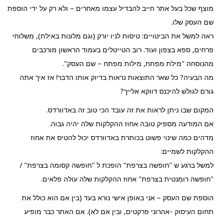
מוצף שכל בעל אתר חייב להבדיל עצמו מאחרים – ולא רק על ידי הוספת
שם העסק שלו.
ראה למשל את הביטויים: טיסות לניו יורק (וגם מלונות באילת), משלוחי
פרחים, ספא בצפון ועוד. רוב הטייטלים בעמוד הראשון מורכבים
מהנוסחה "מילת מפתח, מילות מפתח – שם העסק".
מה הבעיה? כל שאר התוצאות נראות בדיוק אותו הדבר! אז איך אתה
גורם לגולש להיכנס דווקא אלייך?
המקום שבו ניתן לראות את זה עובד הכי טוב זה באדוורדס.
אם המודעה מספיק טובה אחוז ההקלקות שלה יהיה גבוה.
מדהים כמה שינוי פשוט בכותרת באדוורדס יכול להטיס את אחוז
ההקלקות לשמיים:
למשל ברגע ש "חופשה בצרפת" הופכת ל "חופשה קסומה בצרפת" /
"חופשה רומנטית בצרפת" אחוז ההקלקות שלה עולה פלאים.
הוספת שם העסק – אני באופן אישי נורא בעד (בין אם הוא כולל את
תחום העיסוק -אהרוני פרקטים, ובין אם לא). אם האתר כבר מופיע