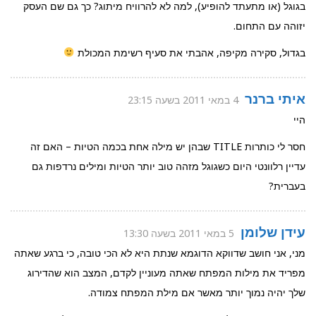
בגוגל (או מתעתד להופיע), למה לא להרוויח מיתוג? כך גם שם העסק
יזוהה עם התחום.
בגדול, סקירה מקיפה, אהבתי את סעיף רשימת המכולת
איתי ברנר
4 במאי 2011 בשעה 23:15
היי
חסר לי כותרות TITLE שבהן יש מילה אחת בכמה הטיות – האם זה
עדיין רלוונטי היום כשגוגל מזהה טוב יותר הטיות ומילים נרדפות גם
בעברית?
עידן שלומן
5 במאי 2011 בשעה 13:30
מני, אני חושב שדווקא הדוגמא שנתת היא לא הכי טובה, כי ברגע שאתה
מפריד את מילות המפתח שאתה מעוניין לקדם, המצב הוא שהדירוג
שלך יהיה נמוך יותר מאשר אם מילת המפתח צמודה.