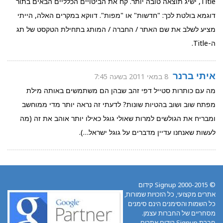
Title, ישיג תוצאה טובה יותר. קח את הביטויים הכלליים הבאים בתור
דוגמא בולטת לכך: "חדשות" או "מפות". דווקא במקרים האלה, הייתי
מציע לשלב את שם האתר / החברה / המותג בתחילת הטקסט של תג
ה-Title.
איתי ברנר
8 במאי 2011 בשעה 7:45
מה עם כותרות סטייל דפי זהב שבהן הם משתמשים באותה מילת
מפתח שוב ושוב בהטיות שונות? לדעתי זה נראה יותר מדי ממוחשב
ומבריח את הגולשים למרות שאולי גוגל כאילו יותר אוהב את זה (מה
לעשות שאנחנו עדיין מדברים על גוגל ישראל…).
© 2000-2015 Signup קידום
אתרים מקצועי, כל הזכויות שמורות,
כל השמות והסימנים הינם סימנים
מסחריים של החברות עצמן.
חברת Signup קידום אתרים