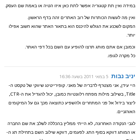
במידה ואין תת קטגוריה אפשר לתת כאן איזו הטיה או באמת שם העסק.
ואין מה לעשות הכותרות של רוב האתרים זהה בדף הראשון.
המקום לשכנע את הגולש להיכנס הוא בתאור האתר שהוא חשוב אפילו
יותר.
וכמובן אם אתם מותג תרצו להופיע עם השם בכל דפי האתר.
כל מקרה לגופו.
יניב נבות
5 במאי 2011 בשעה 16:36
היי עידן, אני מצטרף לדבריה של מאני. קופירייטינג שיווקי של טקסט ה-
Title, בשילוב מילות מפתח רלוונטיות כמובן, יכול להגדיל את ה-CTR,
ליצור בידול אל פני המתחרים ולהשפיע כתוצאה מכך גם על המיקומים
האורגניים.
לגבי הנקודה האחרונה, לא הייתי ממליץ בהכללה לשלב את שם החברה
או המותג דווקא בסוף התג. לפעמים, דווקא שילוב השם בתחילת תג ה-