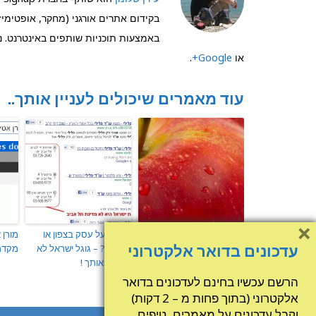
בקידום אתרים אורגני (מחקר, אופטימיזצ
באמצעות תוכניות שותפים באינטרנט. ני
או
Google+
.
עוד מאמרים שיכולים לעניין אותך..
×
Google Goggles – פותר
אתה בעל עסק בצפון או
מורן 
סודוקו בקלות
עדכונים בדואר אלקטרוני
בדרום ? – גוגל ישראל לא
מקדמ
סופרת אותך !
הרשם עכשיו בחינם לעדכונים בדואר
אלקטרוני (בתוך פחות מ – 2 דקות)
וקבל עדכונים על מאמרים, טיפים