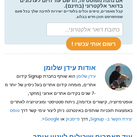
אם נהנת מפוסט זה, הרשם עוד היום לעדכונים
בדואר אלקטרוני (בחינם).
קבל מאמרים, טיפים וכלים בלעדיים ישירות לתיבה שלך בכל פעם
שמתפרסם תוכן חדש בבלוג.
אודות עידן שלומן
עידן שלומן
הוא שותף בחברת Signup קידום
אתרים, מומחה קידום אתרים בעל ניסיון של יותר מ
-7 שנים בקידום אתרים אורגני (מחקר,
אופטימיזציה, קישורים וכדומה), ניתוח סטטיסטי ומוניטיזציה לאתרים
באמצעות תוכניות שותפים באינטרנט. ניתן ליצור עימי קשר דרך
טופס
יצירת הקשר ב- Signup
, דרך
פייסבוק
או
Google+
.
עוד מאמרים שיכולים לעניין אותך..