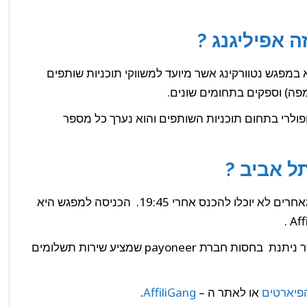
ה אפיליגנג ?
 במפגש נטוורקינג אשר מיועד למשווקי תוכניות שותפים
פה) וספקים בתחומים שונים.
פולרי בתחום תוכניות השותפים והוא נערך כל מספר
אפיליגינג 6 יערך ב – 23.3.2011 בשעה 19:00, המאחרים לא יוכלו להכנס אחרי 19:45. הכניסה למפגש היא
כל מי שיגיע למפגש יזכה בבירה ראשונה בחינם אשר ניתנת בחסות חברת payoneer שמציע שירות תשלומים
פיארטים
או לאתר ה –
AffiliGang
.