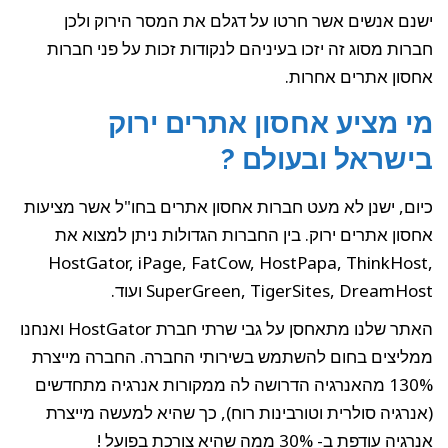
ישנם אנשים אשר חרטו על דגלם את המסר הירוק ולכן
חברות מסוג זה יזכו בעיניהם לנקודות זכות על פני חברות
אחסון אתרים אחרות.
מי מציע אחסון אתרים ירוק
בישראל ובעולם ?
כיום, ישנן לא מעט חברות אחסון אתרים בחו"ל אשר מציעות
אחסון אתרים ירוק. בין החברות הגדולות ניתן למצוא את
HostGator, iPage, FatCow, HostPapa, ThinkHost,
SuperGreen, TigerSites, DreamHost ועוד.
האתר שלנו מתאחסן על גבי שרתי חברת HostGator ואנחנו
ממליצים בחום להשתמש בשירותי החברה. החברה מייצרת
130% מהאנרגיה הדרושה לה ממקורות אנרגיה מתחדשים
(אנרגיה סולרית וטורבינות רוח), כך שהיא למעשה מייצרת
אנרגיה עודפת ב- 30% ממה שהיא צורכת בפועל !