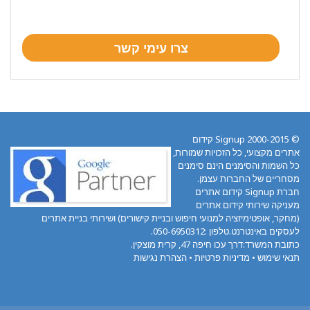
© 2000-2015 Signup קידום
אתרים מקצועי, כל הזכויות שמורות,
כל השמות והסימנים הינם סימנים
מסחריים של החברות עצמן.
חברת Signup קידום אתרים
מעניקה שירותי קידום אתרים
(מחקר, אופטימיזציה למנועי חיפוש ובניית קישורים) ושירותי בניית אתרים
לעסקים באינטרנט.טלפון :050-6950312.
כתובת המשרד:דרך עכו חיפה 47, קרית מוצקין.
תנאי שימוש
•
מדיניות פרטיות
•
הצהרת נגישות