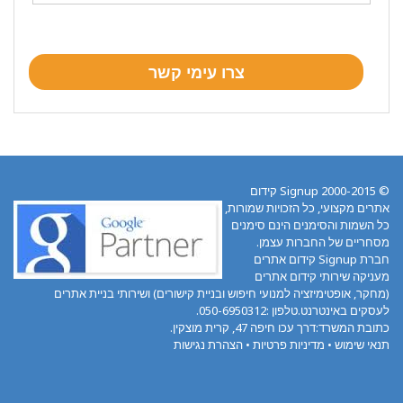
© 2000-2015 Signup קידום
אתרים מקצועי, כל הזכויות שמורות,
כל השמות והסימנים הינם סימנים
מסחריים של החברות עצמן.
חברת Signup קידום אתרים
מעניקה שירותי קידום אתרים
(מחקר, אופטימיזציה למנועי חיפוש ובניית קישורים) ושירותי בניית אתרים
לעסקים באינטרנט.טלפון :050-6950312.
כתובת המשרד:דרך עכו חיפה 47, קרית מוצקין.
תנאי שימוש
•
מדיניות פרטיות
•
הצהרת נגישות