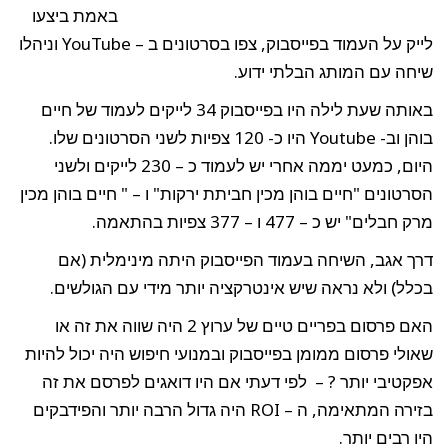
באמת ביצעו
לייק על העמוד בפייסבוק, צפו בסרטונים ב – YouTube וניהלו
שיחה עם המותג הבלתי ידוע.
באותה שעת לילה היו בפייסבוק 34 לייקים לעמוד של חיים
בוהן וב- Youtube היו כ- 120 צפיות לשני הסרטונים שלו.
היום, כמעט יממה אחרי יש לעמוד כ – 230 לייקים ולשני
הסרטונים "חיים בוהן מכין חביתת ירקות" ו – " חיים בוהן מכין
מרק חבלים" יש כ – 477 ו – 377 צפיות בהתאמה.
דרך אגב, השיחה בעמוד הפייסבוק היתה מינימלית (אם
בכלל) ולא נראה שיש אינטרקציה יותר מידי עם הגולשים.
האם פרסום בפריים טיים של ערוץ 2 היה שווה את זה או
שאולי פרסום ממומן בפייסבוק ובמנועי חיפוש היה יכול להיות
אפקטיבי יותר ? – לפי דעתי אם היו דואגים לפרסם את זה
בזירה המתאימה, ה – ROI היה גדול הרבה יותר והפידבקים
היו רבים יותר.