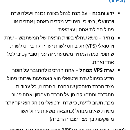
(VPS)
ידע והבנה
– על מנת לנהל בצורה נכונה ויעילה שרת
וירטואלי, רצוי כי יהיה ידע מקדים באחסון אתרים או
ניהול חבילת אחסון עצמאית.
מחיר
– נושא שתלוי בזווית הראיה של המשתמש – שרת
וירטואלי (VPS) זול ביחס לשרת יעודי ויקר ביחס לשרת
שיתופי. כמה המחיר משמעותי זה עניין סובייקטיבי לכל
אחד ואחת.
שרת VPS מנוהל
– אחת הדרכים להתגבר על חוסר
הידע בניהול שרת וירטואלי הוא באמצעות שירותי ניהול
מצד חברת האחסון שנבחרה. בצורה זו, כל עבודות
ההגדרה והתחזוקה הן על חברת האחסון ואתה פטור
מכך. חשוב לדעת, כי שרת וירטואלי מנוהל הוא יקר יותר
משרת שאינו מנוהל (כתוצאה משעות ניהול אשר
מושקעות בך מצד עובדי החברה).
לסיכום, שרתים וירטואלים (VPS) אינם מתאימים או נחוצים