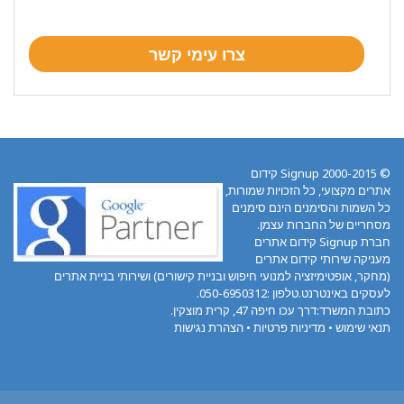
© 2000-2015 Signup קידום
אתרים מקצועי, כל הזכויות שמורות,
כל השמות והסימנים הינם סימנים
מסחריים של החברות עצמן.
חברת Signup קידום אתרים
מעניקה שירותי קידום אתרים
(מחקר, אופטימיזציה למנועי חיפוש ובניית קישורים) ושירותי בניית אתרים
לעסקים באינטרנט.טלפון :050-6950312.
כתובת המשרד:דרך עכו חיפה 47, קרית מוצקין.
תנאי שימוש
•
מדיניות פרטיות
•
הצהרת נגישות