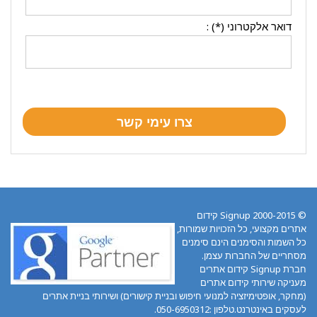
דואר אלקטרוני (*) :
© 2000-2015 Signup קידום
אתרים מקצועי, כל הזכויות שמורות,
כל השמות והסימנים הינם סימנים
מסחריים של החברות עצמן.
חברת Signup קידום אתרים
מעניקה שירותי קידום אתרים
(מחקר, אופטימיזציה למנועי חיפוש ובניית קישורים) ושירותי בניית אתרים
לעסקים באינטרנט.טלפון :050-6950312.