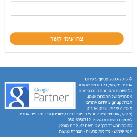
© 2000-2015 Signup קידום
אתרים מקצועי, כל הזכויות שמורות,
כל השמות והסימנים הינם סימנים
מסחריים של החברות עצמן.
חברת Signup קידום אתרים
מעניקה שירותי קידום אתרים
(מחקר, אופטימיזציה למנועי חיפוש ובניית קישורים) ושירותי בניית אתרים
לעסקים באינטרנט.טלפון :050-6950312.
כתובת המשרד:דרך עכו חיפה 47, קרית מוצקין.
תנאי שימוש
•
מדיניות פרטיות
•
הצהרת נגישות