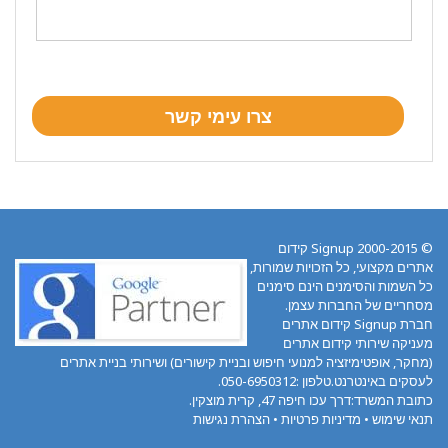
© 2000-2015 Signup קידום
אתרים מקצועי, כל הזכויות שמורות,
כל השמות והסימנים הינם סימנים
מסחריים של החברות עצמן.
חברת Signup קידום אתרים
מעניקה שירותי קידום אתרים
(מחקר, אופטימיזציה למנועי חיפוש ובניית קישורים) ושירותי בניית אתרים
לעסקים באינטרנט.טלפון :050-6950312.
כתובת המשרד:דרך עכו חיפה 47, קרית מוצקין.
תנאי שימוש
•
מדיניות פרטיות
•
הצהרת נגישות